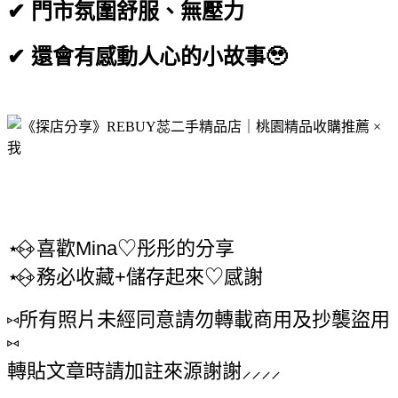
✔ 門市氛圍舒服、無壓力
✔ 還會有感動人心的小故事🥹
⋆⑅⃟ 喜歡Mina♡彤彤的分享
⋆⑅⃟ 務必收藏+儲存起來♡感謝
⑅所有照片未經同意請勿轉載商用及抄襲盜用
⑅
轉貼文章時請加註來源謝謝⸝⸝⸝⸝