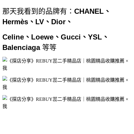
那天我看到的品牌有：
CHANEL、
Hermès、LV、Dior、
Celine、Loewe、Gucci、YSL、
Balenciaga
等等