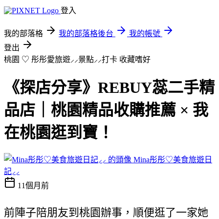
登入
我的部落格
我的部落格後台
我的帳號
登出
桃園 ♡ 彤彤愛旅遊⸝⸝景點⸝⸝打卡
收藏嗜好
《探店分享》REBUY蕊二手精
品店｜桃園精品收購推薦 × 我
在桃園逛到寶！
Mina彤彤♡美食旅遊日
記⸝⸝
11個月前
前陣子陪朋友到桃園辦事，順便逛了一家她