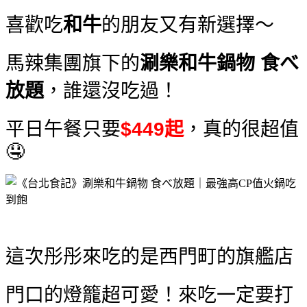
喜歡吃
和牛
的朋友又有新選擇～
馬辣集團旗下的
涮樂和牛鍋物 食べ
放題
，誰還沒吃過！
平日午餐只要
$449起
，真的很超值
🤤
這次彤彤來吃的是西門町的旗艦店
門口的燈籠超可愛！來吃一定要打