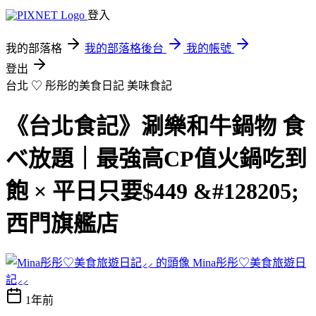
登入
我的部落格
我的部落格後台
我的帳號
登出
台北 ♡ 彤彤的美食日記
美味食記
《台北食記》涮樂和牛鍋物 食
べ放題｜最強高CP值火鍋吃到
飽 × 平日只要$449 &#128205;
西門旗艦店
Mina彤彤♡美食旅遊日
記⸝⸝
1年前