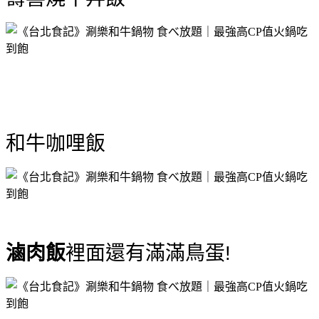
和牛咖哩飯
滷肉飯
裡面還有滿滿鳥蛋!