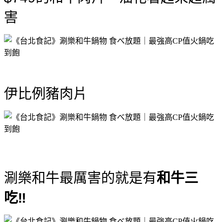
害
伊比例豬肉片
涮樂和牛最厲害的就是有
和牛三
吃‼️