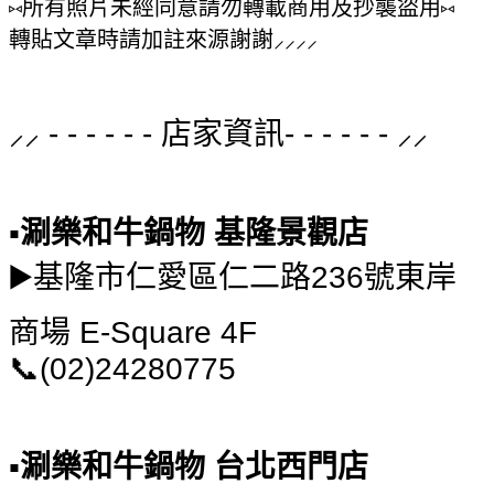
⑅所有照片未經同意請勿轉載商用及抄襲盜用⑅
轉貼文章時請加註來源謝謝⸝⸝⸝⸝
⸝⸝ - - - - - - 店家資訊- - - - - - ⸝⸝
▪️涮樂和牛鍋物 基隆景觀店
▶️基隆市仁愛區仁二路236號東岸
商場 E-Square 4F
📞(02)24280775
▪️涮樂和牛鍋物 台北西門店