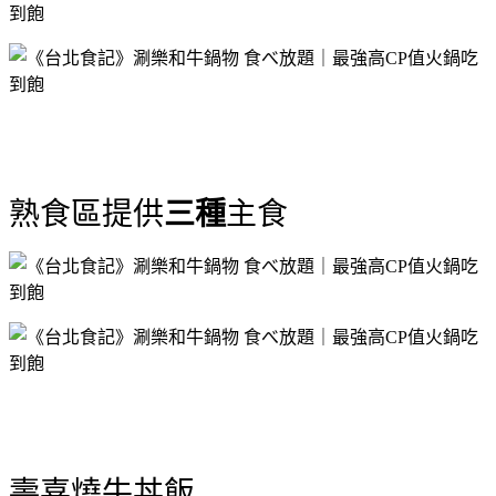
熟食區提供
三種
主食
壽喜燒牛丼飯