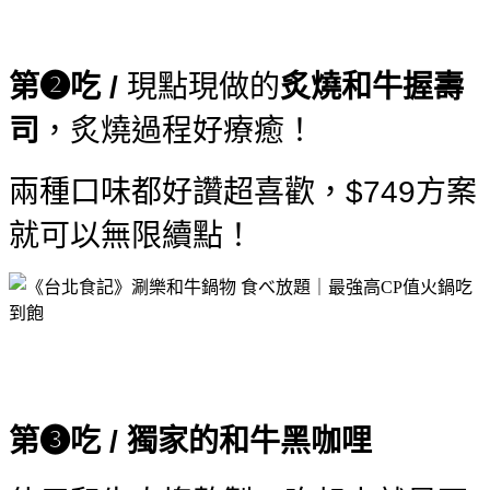
第❷吃 /
現點現做的
炙燒和牛握壽
司
，炙燒過程好療癒！
兩種口味都好讚超喜歡，$749方案
就可以無限續點！
第❸吃 / 獨家的和牛黑咖哩