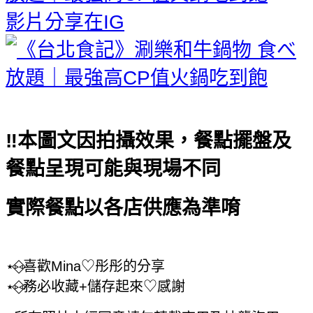
影片分享在IG
‼️本圖文因拍攝效果，餐點擺盤及
餐點呈現可能與現場不同
實際餐點以各店供應為準唷
⋆⑅⃟喜歡Mina♡彤彤的分享
⋆⑅⃟務必收藏+儲存起來♡感謝