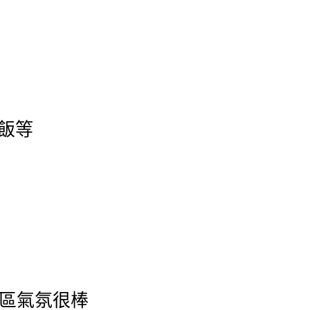
飯等
窗區氣氛很棒