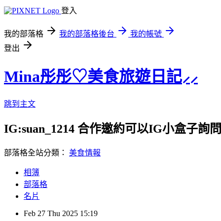
登入
我的部落格
我的部落格後台
我的帳號
登出
Mina彤彤♡美食旅遊日記⸝⸝
跳到主文
IG:suan_1214 合作邀約可以IG小盒子詢問
部落格全站分類：
美食情報
相簿
部落格
名片
Feb
27
Thu
2025
15:19