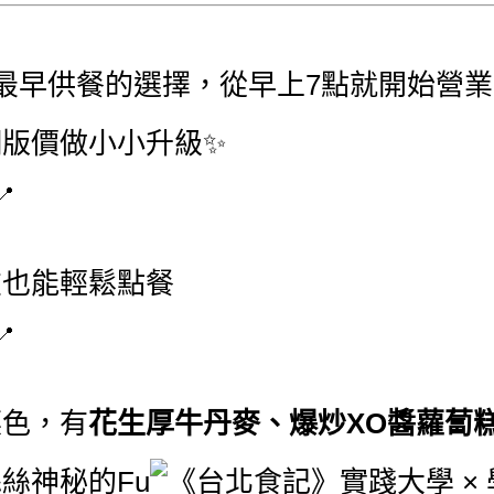
最早供餐的選擇，從早上7點就開始營
版價做小小升級✨
友也能輕鬆點餐
菜色，有
花生厚牛丹麥、爆炒XO醬蘿蔔
絲神秘的Fu