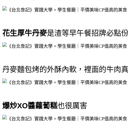
花生厚牛丹麥
是渣等早午餐招牌必點
丹麥麵包烤的外酥內軟，裡面的牛肉真
爆炒XO醬蘿蔔糕
也很厲害