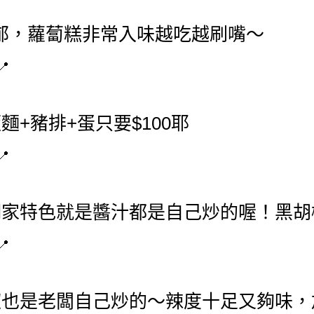
郁，蘿蔔糕非常入味越吃越刷嘴～
+豬排+蛋只要$100耶
們家特色就是醬汁都是自己炒的喔！黑胡
椒也是老闆自己炒的～辣度十足又夠味，