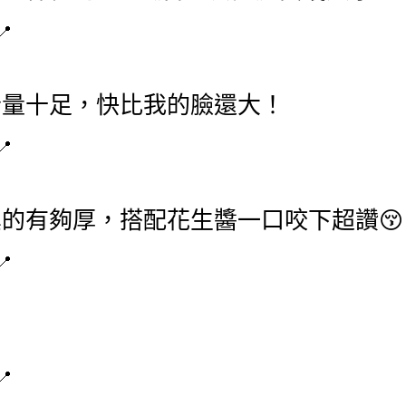
份量十足，快比我的臉還大！
的有夠厚，搭配花生醬一口咬下超讚😚