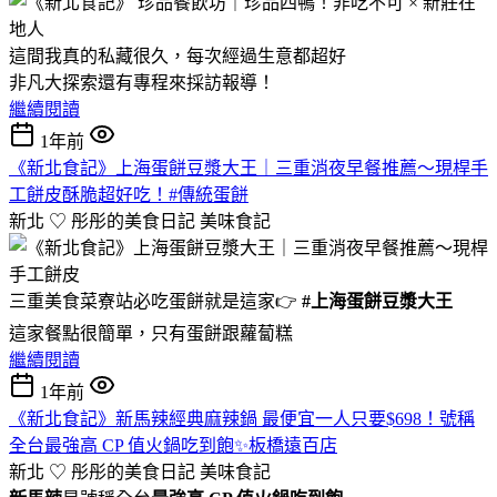
這間我真的私藏很久，每次經過生意都超好
非凡大探索還有專程來採訪報導！
繼續閱讀
1年前
《新北食記》上海蛋餅豆漿大王｜三重消夜早餐推薦～現桿手
工餅皮酥脆超好吃！#傳統蛋餅
新北 ♡ 彤彤的美食日記
美味食記
三重美食菜寮站必吃蛋餅就是這家👉
#上海蛋餅豆漿大王
這家餐點很簡單，只有蛋餅跟蘿蔔糕
繼續閱讀
1年前
《新北食記》新馬辣經典麻辣鍋 最便宜一人只要$698！號稱
全台最強高 CP 值火鍋吃到飽✨板橋遠百店
新北 ♡ 彤彤的美食日記
美味食記