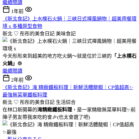
繼續閱讀
1年前
《新北食記》上水樸石火鍋｜三峽日式禪風鍋物｜超美用餐環
境 x 多種原型食物
新北 ♡ 彤彤的美食日記
美味食記
今天彤彤來到超美的地方吃火鍋～就是位於三峽的
「上水樸石
火鍋」🍲
繼續閱讀
2年前
《新北食記》滝 精緻鐵板料理｜新鮮活體龍蝦｜CP值超高✨
最強無菜單鐵板料理
新北 ♡ 彤彤的美食日記
生活綜合
在林口新開幕的
滝精緻鐵板料理
，是一家精緻無菜單料理✨前
陣子男友帶我來吃約會🎉(也太會選了吧)