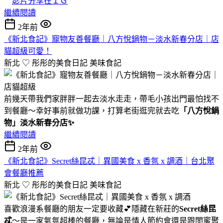
影片分享在ＩＧ
繼續閱讀
2年前
《新北食記》寵物友善餐廳｜八方悅鍋物－淡水新春分店｜店
貓超級可愛！
新北 ♡ 彤彤的美食日記
美味食記
前幾天帶我們家胖胖一起去淡水走走，帶毛小孩出門最怕找不
到餐廳～幸好事前就做功課，打算老街逛完就去吃
「八方悅鍋
物」淡水新春分店✨
繼續閱讀
2年前
《新北食記》Secret絲昆忒｜異國美食 x 香氛 x 調酒｜台北聚
會餐廳推薦
新北 ♡ 彤彤的美食日記
美味食記
喜歡浪漫系餐廳的朋友一定要收藏💕隱藏在新莊的
Secret絲昆
忒
～是一家氣氛超棒的餐廳，無論是情人節約會還是跟閨蜜聚