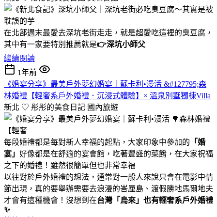
在北部週末最愛去深坑老街走走，就是超愛吃這裡的臭豆腐，
其中有一家要特別推薦就是
👉深坑小師父
繼續閱讀
1年前
《婚宴分享》最美戶外夢幻婚宴｜蘇卡利•漫活 &#127795;森
林婚禮【輕奢系戶外婚禮．沉浸式體驗】× 溫泉別墅獨棟Villa
新北 ♡ 彤彤的美食日記
國內旅遊
每段婚禮都是每對新人幸福的起點，大家印象中參加的
「婚
宴」
好像都是在舒適的宴會館，吃著豐盛的菜餚，在大家祝福
之下的婚禮！雖然很簡單但也非常幸福
以往對於戶外婚禮的想法，通常對一般人來說只會在電影中情
節出現，真的要舉辦需要去浪漫的峇厘島、渡假勝地馬爾地夫
才會有這種機會！沒想到在
台灣「烏來」也有輕奢系戶外婚禮
✨