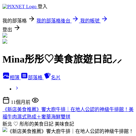
登入
我的部落格
我的部落格後台
我的帳號
登出
Mina彤彤♡美食旅遊日記⸝⸝
相簿
部落格
名片
11個月前
《新店美食推薦》饗大廚牛排｜在地人公認的神級牛排館！美
福牛肉濕式熟成＋奢華海鮮雙拼
新北 ♡ 彤彤的美食日記
美味食記