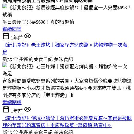
新馬辣
是號稱全台
最強高 CP 值火鍋吃到飽
平日最便宜只要$698！真的很超值
繼續閱讀
1年前
《新北食記》老王炸烤｜獨家配方烤肉醬 × 烤物炸物一次滿
足
新北 ♡ 彤彤的美食日記
美味食記
宵夜時間最愛吃罪惡系列的美食，大家會煩惱今晚要吃烤物還
是炸物嗎～小朋友才做選擇我通通都要✨今天來吃在雙北、桃
園擁有多家分店的
「老王炸烤」🍢
繼續閱讀
1年前
《新北食記》深坑小師父｜深坑老街必吃臭豆腐～其實是被耽
誤的芋頭米粉專賣店！主廚私房菜 #薑母鴨 熱賣中✨
新北 ♡ 彤彤的美食日記
美味食記