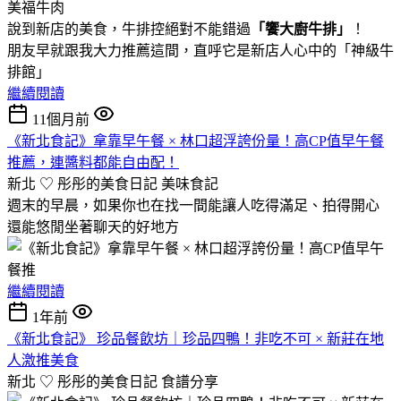
說到新店的美食，牛排控絕對不能錯過
「饗大廚牛排」
！
朋友早就跟我大力推薦這間，直呼它是新店人心中的「神級牛
排館」
繼續閱讀
11個月前
《新北食記》拿靠早午餐 × 林口超浮誇份量！高CP值早午餐
推薦，連醬料都能自由配！
新北 ♡ 彤彤的美食日記
美味食記
週末的早晨，如果你也在找一間能讓人吃得滿足、拍得開心
還能悠閒坐著聊天的好地方
繼續閱讀
1年前
《新北食記》 珍品餐飲坊｜珍品四鴨！非吃不可 × 新莊在地
人激推美食
新北 ♡ 彤彤的美食日記
食譜分享